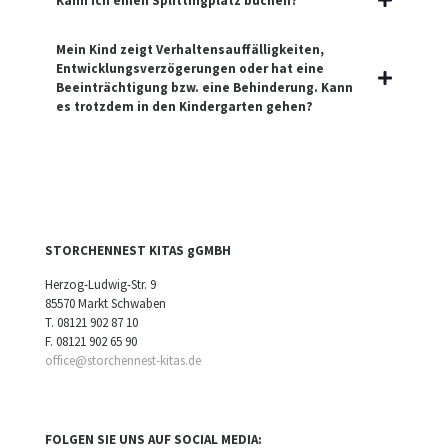
Kann ich einen Splittingplatz buchen?
Mein Kind zeigt Verhaltensauffälligkeiten,
Entwicklungsverzögerungen oder hat eine
Beeinträchtigung bzw. eine Behinderung. Kann
es trotzdem in den Kindergarten gehen?
STORCHENNEST KITAS gGMBH
Herzog-Ludwig-Str. 9
85570 Markt Schwaben
T.
08121 902 87 10
F. 08121 902 65 90
office@storchennest-kitas.de
FOLGEN SIE UNS AUF SOCIAL MEDIA: