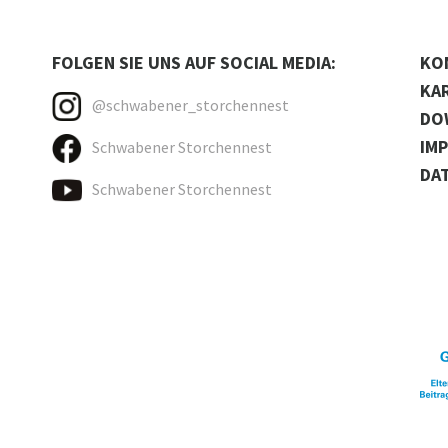
FOLGEN SIE UNS AUF SOCIAL MEDIA:
KO
KA
@schwabener_storchennest
DO
IM
Schwabener Storchennest
DA
Schwabener Storchennest