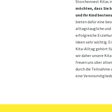
Storchennest Kitas i
möchten, dass Sie b
und Ihr Kind besten
bieten dafür eine b
alltagstaugliche und 
erfolgreiche Erziehu
Ideen sehr wichtig. 
Kita-Alltag gehört f
wir daher unsere Kita
freuen uns über alls
durch die Teilnahme 
eine Vereinsmitglieds