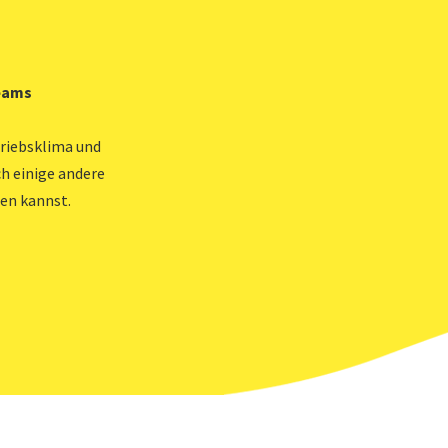
Teams
riebsklima und
h einige andere
en kannst.