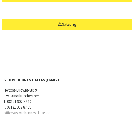
Satzung
STORCHENNEST KITAS gGMBH
Herzog-Ludwig-Str. 9
85570 Markt Schwaben
T.
08121 902 87 10
F. 08121 902 87 09
office@storchennest-kitas.de