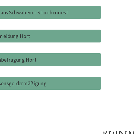
haus Schwabener Storchennest
meldung Hort
nbefragung Hort
sensgeldermäßigung