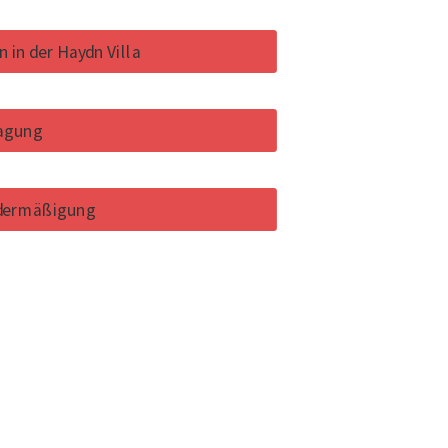
in der Haydn Villa
ragung
ldermäßigung