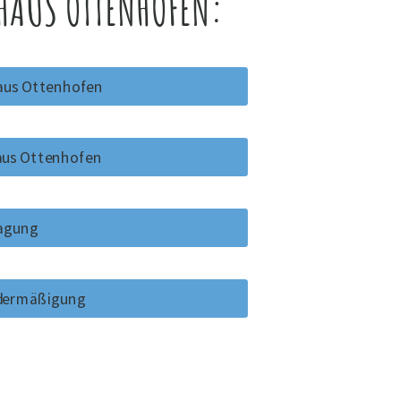
HAUS OTTENHOFEN:
aus Ottenhofen
aus Ottenhofen
ragung
ldermäßigung