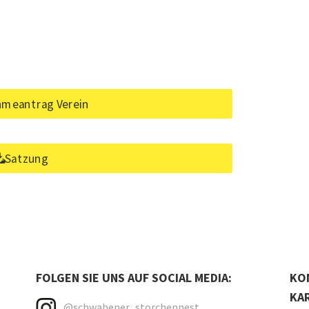
hmeantrag Verein
Satzung
FOLGEN SIE UNS AUF SOCIAL MEDIA:
KO
KA
@schwabener_storchennest