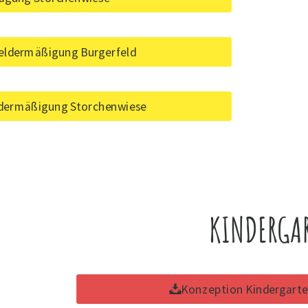
eldermäßigung Burgerfeld
ldermäßigung Storchenwiese
KINDERGAR
Konzeption Kindergarten