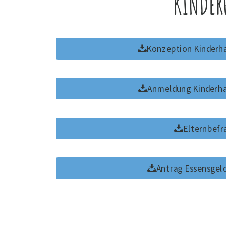
KINDER
Konzeption Kinderh
Anmeldung Kinderh
Elternbef
Antrag Essensge