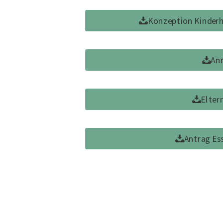
Konzeption Kinder
An
Elter
Antrag Es