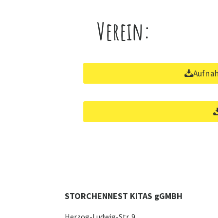
Verein:
Aufna
STORCHENNEST KITAS gGMBH
Herzog-Ludwig-Str. 9