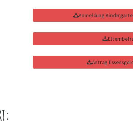
Anmeldung Kindergarten 
Elternbef
Antrag Essensge
RT: