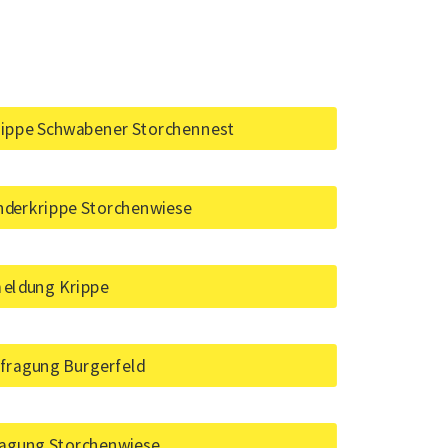
rippe Schwabener Storchennest
nderkrippe Storchenwiese
eldung Krippe
fragung Burgerfeld
ragung Storchenwiese