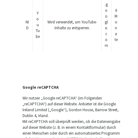
.g
o
6
Y
o
M
o
NI
Wird verwendet, um YouTube-
gl
o
u
D
Inhalte zu entsperren.
e.
n
Tu
c
a
be
o
te
m
Google reCAPTCHA
Wir nutzen „Google reCAPTCHA“ (im Folgenden
„reCAPTCHA“) auf dieser Website. Anbieter ist die Google
Ireland Limited („Google“), Gordon House, Barrow Street,
Dublin 4, Irland.
Mit reCAPTCHA soll überprüft werden, ob die Dateneingabe
auf dieser Website (z. B. in einem Kontaktformular) durch
einen Menschen oder durch ein automatisiertes Programm