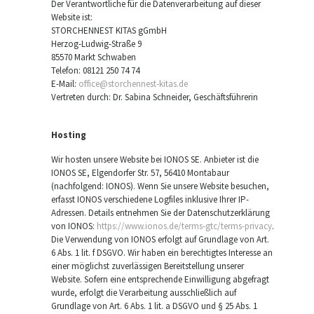
Der Verantwortliche für die Datenverarbeitung auf dieser
Website ist:
STORCHENNEST KITAS gGmbH
Herzog-Ludwig-Straße 9
85570 Markt Schwaben
Telefon: 08121 250 74 74
E-Mail:
office@storchennest-kitas.de
Vertreten durch: Dr. Sabina Schneider, Geschäftsführerin
Hosting
Wir hosten unsere Website bei IONOS SE. Anbieter ist die
IONOS SE, Elgendorfer Str. 57, 56410 Montabaur
(nachfolgend: IONOS). Wenn Sie unsere Website besuchen,
erfasst IONOS verschiedene Logfiles inklusive Ihrer IP-
Adressen. Details entnehmen Sie der Datenschutzerklärung
von IONOS:
https://www.ionos.de/terms-gtc/terms-privacy
.
Die Verwendung von IONOS erfolgt auf Grundlage von Art.
6 Abs. 1 lit. f DSGVO. Wir haben ein berechtigtes Interesse an
einer möglichst zuverlässigen Bereitstellung unserer
Website. Sofern eine entsprechende Einwilligung abgefragt
wurde, erfolgt die Verarbeitung ausschließlich auf
Grundlage von Art. 6 Abs. 1 lit. a DSGVO und § 25 Abs. 1