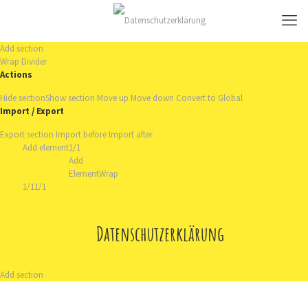
Add section
Wrap
Divider
Actions
Hide section
Show section
Move up
Move down
Convert to Global
Import / Export
Export section
Import before
Import after
Add element
1/1
Add
Element
Wrap
1/1
1/1
Datenschutzerklärung
Add section