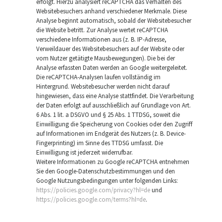
erfolgt. Hierzu analysiert reCAPTCHA das Verhalten des
Websitebesuchers anhand verschiedener Merkmale. Diese
Analyse beginnt automatisch, sobald der Websitebesucher
die Website betritt. Zur Analyse wertet reCAPTCHA
verschiedene Informationen aus (z. B. IP-Adresse,
Verweildauer des Websitebesuchers auf der Website oder
vom Nutzer getätigte Mausbewegungen). Die bei der
Analyse erfassten Daten werden an Google weitergeleitet.
Die reCAPTCHA-Analysen laufen vollständig im
Hintergrund. Websitebesucher werden nicht darauf
hingewiesen, dass eine Analyse stattfindet. Die Verarbeitung
der Daten erfolgt auf ausschließlich auf Grundlage von Art.
6 Abs. 1 lit. a DSGVO und § 25 Abs. 1 TTDSG, soweit die
Einwilligung die Speicherung von Cookies oder den Zugriff
auf Informationen im Endgerät des Nutzers (z. B. Device-
Fingerprinting) im Sinne des TTDSG umfasst. Die
Einwilligung ist jederzeit widerrufbar.
Weitere Informationen zu Google reCAPTCHA entnehmen
Sie den Google-Datenschutzbestimmungen und den
Google Nutzungsbedingungen unter folgenden Links:
https://policies.google.com/privacy?hl=de
und
https://policies.google.com/terms?hl=de
.