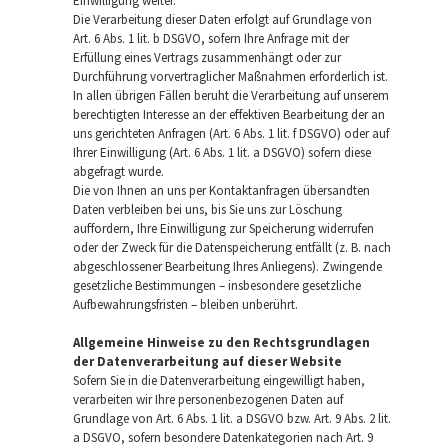
Einwilligung weiter.
Die Verarbeitung dieser Daten erfolgt auf Grundlage von
Art. 6 Abs. 1 lit. b DSGVO, sofern Ihre Anfrage mit der
Erfüllung eines Vertrags zusammenhängt oder zur
Durchführung vorvertraglicher Maßnahmen erforderlich ist.
In allen übrigen Fällen beruht die Verarbeitung auf unserem
berechtigten Interesse an der effektiven Bearbeitung der an
uns gerichteten Anfragen (Art. 6 Abs. 1 lit. f DSGVO) oder auf
Ihrer Einwilligung (Art. 6 Abs. 1 lit. a DSGVO) sofern diese
abgefragt wurde.
Die von Ihnen an uns per Kontaktanfragen übersandten
Daten verbleiben bei uns, bis Sie uns zur Löschung
auffordern, Ihre Einwilligung zur Speicherung widerrufen
oder der Zweck für die Datenspeicherung entfällt (z. B. nach
abgeschlossener Bearbeitung Ihres Anliegens). Zwingende
gesetzliche Bestimmungen – insbesondere gesetzliche
Aufbewahrungsfristen – bleiben unberührt.
Allgemeine Hinweise zu den Rechtsgrundlagen
der Datenverarbeitung auf dieser Website
Sofern Sie in die Datenverarbeitung eingewilligt haben,
verarbeiten wir Ihre personenbezogenen Daten auf
Grundlage von Art. 6 Abs. 1 lit. a DSGVO bzw. Art. 9 Abs. 2 lit.
a DSGVO, sofern besondere Datenkategorien nach Art. 9