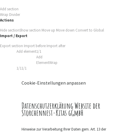
Add section
Wrap
Divider
Actions
Hide section
Show section
Move up
Move down
Convert to Global
Import / Export
Export section
Import before
Import after
Add element
1/1
Add
Element
Wrap
1/1
1/1
Cookie-Einstellungen anpassen
Datenschutzerklärung Website der
Storchennest-Kitas gGmbH
Hinweise zur Verarbeitung Ihrer Daten gem. Art. 13 der