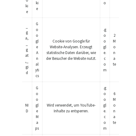
o
ki
o
ki
e
e
G
_
o
.g
g
o
o
2
a,
gl
Cookie von Google für
o
M
_
e
Website-Analysen. Erzeugt
gl
o
g
A
statistische Daten darüber, wie
e.
n
at
n
der Besucher die Website nutzt.
c
a
,_
al
o
te
gi
yti
m
d
cs
G
.g
o
o
6
o
o
M
NI
gl
Wird verwendet, um YouTube-
gl
o
D
e
Inhalte zu entsperren.
e.
n
M
c
a
a
o
te
ps
m